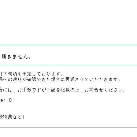
も届きません。
月下旬頃を予定しております。
局への戻りが確認できた場合に再送させていただきます。
合には、お手数ですが下記
を
記載の上、お問合せください。
er ID
）
続特典など）