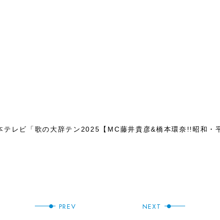
0 日本テレビ「歌の大辞テン2025【MC藤井貴彦&橋本環奈!!昭
PREV
NEXT