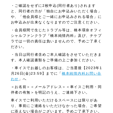
・ご確認をせずに
2
枚申込
(
同行者あり
)
されます
と、同行者の方が「独自にお申込みいただく場合」
や、「他会員様とご一緒にお申込みされる場合」に
お申込みが出来なくなりますのでご注意ください。
・会員様間で生じたトラブル等は、橋本環奈オフィ
シャルファンクラブ『橋本純情内科』及び、チケプ
ラでは一切の責任は負いませんので、予めご了承く
ださい。
・当日は同行者含めご本人確認をさせていただきま
す。本人確認書類をご準備の上ご参加ください。
・
車イスでお越しのお客様は、ご当選後【2023年1
月26日(金)23:59】までに「
橋本純情内科お問い合
わせ
」へ
＜お名前＞＜メールアドレス＞＜車イスご利用・同
伴者の有無＞を明記のうえ、ご連絡下さい。
車イスでご利用いただけるスペースには限りがあ
り、事前にご連絡をいただけなかった場合、ご希望
に添えない場合がございます。予めご了承下さい。