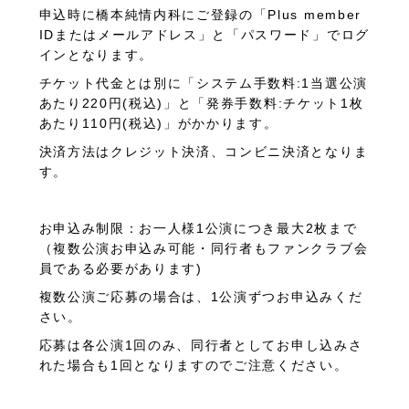
申込時に橋本純情内科にご登録の「
Plus member
ID
またはメールアドレス」と「パスワード」でログ
インとなります。
チケット代金とは別に「システム手数料
:1
当選公演
あたり
220
円
(
税込
)
」と「発券手数料
:
チケット
1
枚
あたり
110
円
(
税込
)
」がかかります。
決済方法は
クレジット決済、コンビニ決済となりま
す。
お申込み制限：お一人様
1
公演につき最大
2
枚まで
（複数公演お申込み可能・同行者もファンクラブ会
員である必要があります
)
複数公演ご応募の場合は、
1
公演ずつお申込みくだ
さい。
応募は各公演
1
回のみ、同行者としてお申し込みさ
れた場合も
1
回となりますのでご注意ください。