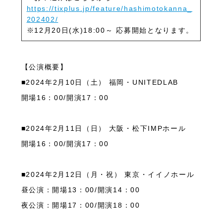
https://tixplus.jp/feature/hashimotokanna_
202402/
※
12
月20日
(水
)18:00
～ 応募開始となります。
【公演概要】
■2024
年
2
月
10
日（土） 福岡・
UNITEDLAB
開場
16
：
00/
開演
17
：
00
■2024
年
2
月
11
日（日） 大阪・松下
IMP
ホール
開場
16
：
00/
開演
17
：
00
■2024
年
2
月
12
日（月・祝） 東京・イイノホール
昼公演：開場
13
：
00/
開演
14
：
00
夜公演：開場
17
：
00/
開演
18
：
00