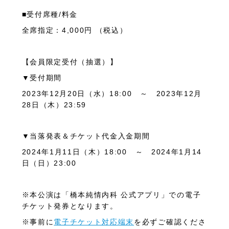
■受付席種
/
料金
全席指定：
4,000
円 （税込）
【会員限定受付（抽選）】
▼受付期間
2023
年
12
月20日（水）
18:00
～
2023
年
12
月
28
日（木）
23:59
▼当落発表＆チケット代金入金期間
2024
年
1
月11日（木）
18:00
～
2024
年
1
月14
日（日）
23:00
※本公演は
「橋本純情内科 公式アプリ」での電子
チケット発券となります。
※事前に
電子チケット対応端末
を必ずご確認くださ