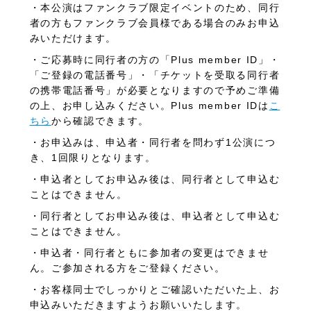
・本公演はファンクラブ限定イベントのため、同行
者の方もファンクラブ会員様である場合のみお申込
みいただけます。
・ご応募時に同行者の方の「
Plus member ID
」・
「ご登録の電話番号」・「チケットを受取る同行者
の携帯電話番号」が必要となりますので予めご準備
の上、お申し込みください。
Plus member ID
は
こ
ちら
から確認できます。
・お申込みは、申込者・同行者を問わず
1
公演につ
き、
1
回限りとなります。
・申込者としてお申込み後は、同行者として申込む
ことはできません。
・同行者としてお申込み後は、申込者として申込む
ことはできません。
・申込者・同行者ともに参加者の変更はできませ
ん。ご参加される方をご登録ください。
・お客様同士でしっかりとご確認いただいた上、お
申込みいただきますようお願いいたします。